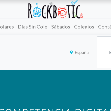
olares
Días Sin Cole
Sábados
Colegios
Cont
España