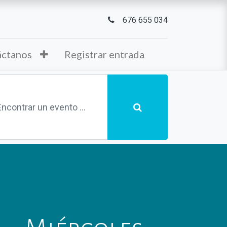
676 655 034
áctanos
Registrar entrada