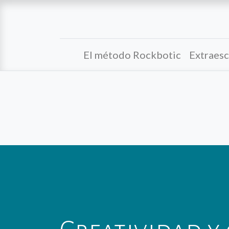
El método Rockbotic
Extraesc