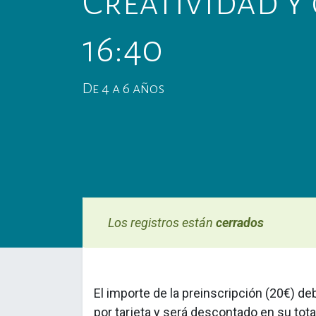
Creatividad y 
16:40
De 4 a 6 años
Los registros están
cerrados
El importe de la preinscripción
(20€) de
por tarjeta y
será descontado en su tota