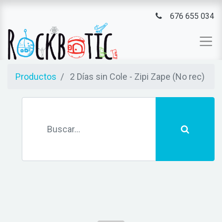
676 655 034
Productos
2 Días sin Cole - Zipi Zape (No rec)